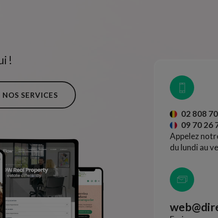
i !
NOS SERVICES
02 808 70
09 70 26 
Appelez notr
du lundi au v
web@dire