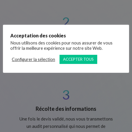
2
Analyse & devis
Acceptation des cookies
Nous utilisons des cookies pour nous assurer de vous
Suite à cet échange, nous analysons votre projet
offrir la meilleure expérience sur notre site Web.
et vous transmettons un devis détaillé
Configurer la sélection
ACCEPTER TOUS
correspondant aux fonctionnalités et au type de
site envisagé.
3
Récolte des informations
Une fois le devis validé, nous vous transmettons
un audit personnalisé qui nous permet de